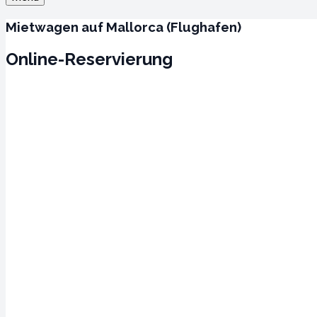
Mietwagen auf Mallorca (Flughafen)
Online-Reservierung
Wir sind nur 8 Minuten vom Flughafen Mallorca entfernt.
Wir bieten kostenlose Transfers vom Flughafen.
Anschrift: Camí Fondo, 6, Llevant, 07007 Palma, Illes Balears
Öffnungszeiten: 07:00 – 23:00 Uhr