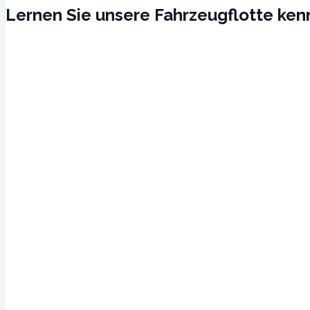
Lernen Sie unsere Fahrzeugflotte ke
Flughafen Mallorca
Ibiza Flughafen
Hafen von Ibiza