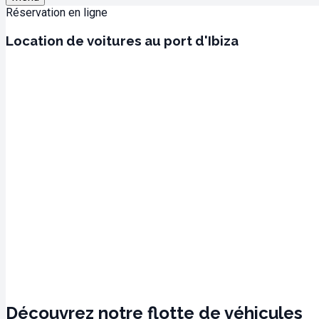
Réservation en ligne
Location de voitures au port d'Ibiza
K10 Mobility dans le port d'Ibiza
Nous sommes à seulement 2 minutes de l’aéroport d’Ibiza.
Adresse : Avinguda de Santa Eulària des Riu, 61, 07800 Eivissa,
Heures d’ouverture: 09:00 – 17:00h
Découvrez notre flotte de véhicules