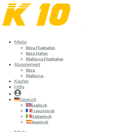
Zum
Inhalt
springen
Miete
Ibiza Flughafen
Ibiza Hafen
Mallorca Flughafen
Abonnement
Ibiza
Mallorca
Kaufen
Hilfe
Deutsch
Englisch
Französisch
Italienisch
Spanisch
Miete